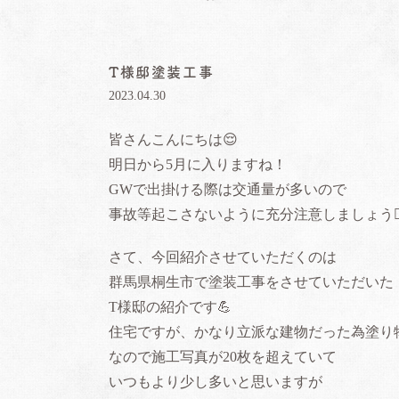
T様邸塗装工事
2023.04.30
皆さんこんにちは😌
明日から
5
月に入りますね！
GWで
出掛ける際は交通量が多いので
事故等起こさないように充分注意しましょう🙇‍
さて、今回紹介させていただくのは
群馬県桐生市で塗装工事をさせていただいた
T
様邸の紹介です💪
住宅ですが、かなり立派な建物だった為
塗り
なので施工写真が
20
枚を超えていて
いつもより少し多いと思いますが