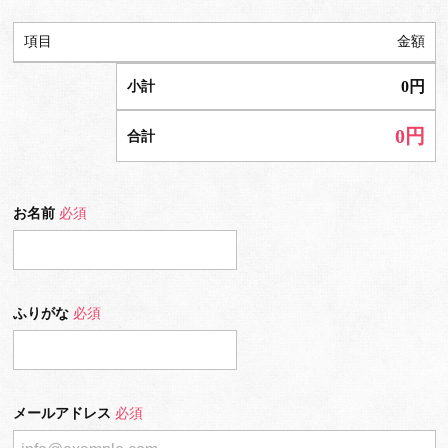
項目
金額
0
円
小計
0
円
合計
お名前
必須
ふりがな
必須
メールアドレス
必須