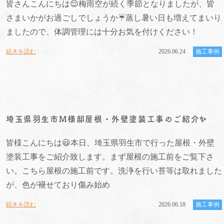
皆さんこんにちは😌梅雨空が続く季節となりましたが、皆
さまいかがお過ごしでしょうか☔️蒸し暑い日も増えてまいり
ましたので、体調管理には十分お気を付けください！
続きを読む
2026.06.24
施工事例
埼玉県羽生市M様邸屋根・外壁塗装工事のご紹介✨
皆様こんにちは😃本日、埼玉県羽生市で行った屋根・外壁
塗装工事をご紹介致します。まず屋根の施工前をご覧下さ
い。こちら屋根の施工前です。洗浄を行い苔等は取れました
が、色が褪せており傷み始め
続きを読む
2026.06.18
施工事例