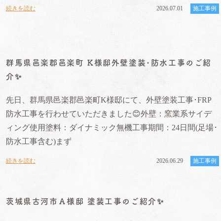
続きを読む
2026.07.01
施工事例
群馬県邑楽郡邑楽町 K様邸外壁塗装･防水工事のご紹
介✨️
先日、群馬県邑楽郡邑楽町K様邸にて、外壁塗装工事･FRP
防水工事を行わせていただきました😊外壁：窯業系サイデ
ィング使用塗料：ダイナミック無機工事期間：24日間(足場･
防水工事含む)まず
続きを読む
2026.06.29
施工事例
茨城県古河市Ａ様邸 塗装工事のご紹介✨