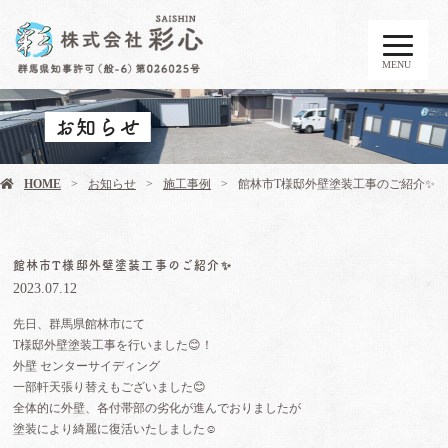
MENU
お知らせ
HOME
お知らせ
施工事例
館林市T様邸外壁塗装工事のご紹介✨️
館林市T様邸外壁塗装工事のご紹介✨️
2023.07.12
先日、群馬県館林市にて
T様邸外壁塗装工事を行いました😊！
外壁 センターサイディング
一部軒天張り替えもございました😊
全体的に外壁、各付帯部の劣化が進んでおりましたが
塗装により綺麗に復活いたしました☺️