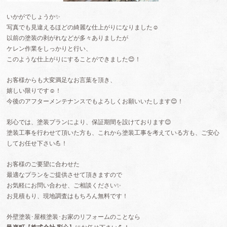
いかがでしょうか✨️
写真でも見違えるほどの綺麗な仕上がりになりました☺️
以前の塗装の剥がれなどが多々ありましたが
ケレン作業をしっかりと行い、
このような仕上がりにすることができました😊！
お客様からも大変満足なお言葉を頂き、
嬉しい限りです☺️！
今後のアフターメンテナンスでもよろしくお願いいたします😊！
彩心では、塗装プランにより、保証期間を設けております😊
塗装工事を行わせて頂いた方も、これから塗装工事を考えている方も、ご安心
してお任せ下さい💪！
お客様のご要望に合わせた
最適なプランをご提供させて頂きますので
お気軽にお問い合わせ、ご相談ください✨️
お見積もり、現地調査はもちろん無料です！
外壁塗装
･
屋根塗装
･
お家のリフォーム
のことなら