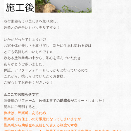
各付帯部もより美しさを取り戻し、
外壁との色合いもバッチリです☺️！
いかがだったでしょうか😊
お家全体が美しさを取り戻し、新たに生まれ変わる姿は
とても気持ちのいいものです☺️
数ある塗装業者の中から、彩心を選んでいただき、
ありがとうございました。
保証、アフターフォローもしっかりと行っているので
これから、携わらせていただくお客様、
ご安心してお任せください☺️！
⚠️
ここでお知らせです
邑楽町のリフォーム、改修工事での
助成金
がスタートしました！
簡単にご説明すると、
弊社は、邑楽町にあるため、
邑楽町にお住まいの方限定になってしまいますが、
邑楽町から助成金を支給して貰える制度です😊