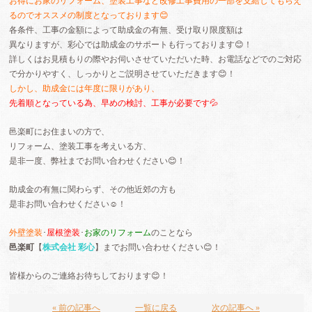
お得にお家のリフォーム、塗装工事など改修工事費用の一部を支給してもらえ
るのでオススメの制度となっております😊
各条件、工事の金額によって助成金の有無、受け取り限度額は
異なりますが、彩心では助成金のサポートも行っております😊！
詳しくはお見積もりの際やお伺いさせていただいた時、お電話などでのご対応
で分かりやすく、しっかりとご説明させていただきます😊！
しかし、助成金には年度に限りがあり、
先着順となっている為、早めの検討、工事が必要です💦
邑楽町にお住まいの方で、
リフォーム、塗装工事を考えいる方、
是非一度、弊社までお問い合わせください😊！
助成金の有無に関わらず、その他近郊の方も
是非お問い合わせください☺️！
外壁塗装
･
屋根塗装
･
お家のリフォーム
のことなら
邑楽町
【
株式会社 彩心
】までお問い合わせください😊！
皆様からのご連絡お待ちしております😊！
« 前の記事へ
一覧に戻る
次の記事へ »