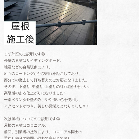
まず外壁のご説明です😊
外壁の素材はサイディングボード。
地震などの自然現象により、
所々のコーキングがひび割れを起こしており、
部分での撤去して打ち替えのご対応となりました。
その後、下塗り･中塗り･上塗りの計3回塗りを行い、
高級感のある仕上がりになりました✨
一部ベランダ外壁のみ、やや濃い色を使用し、
アクセントがつき、美しい見栄えとなりました☺️！
次は屋根についてのご説明です😊
屋根の素材はコロニアル。
前回、別業者の塗装により、コロニアル同士の
重なり部分の隙間が塗料で塞がれており