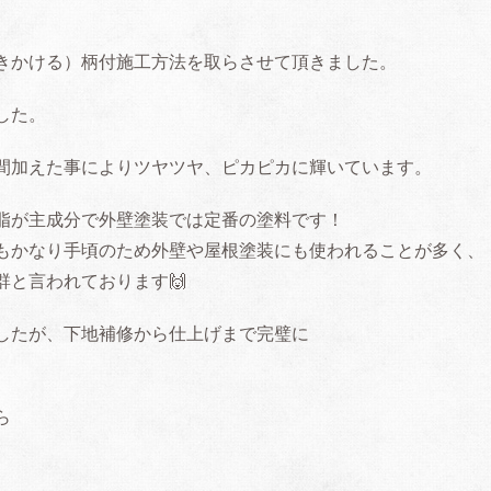
きかける）柄付施工方法を取らさせて頂きました。
した。
間加えた事によりツヤツヤ、ピカピカに輝いています。
脂が主成分で外壁塗装では定番の塗料です！
もかなり手頃のため外壁や屋根塗装にも使われることが多く、
群と言われております
🙌
したが、下地補修から仕上げまで完璧に
ら