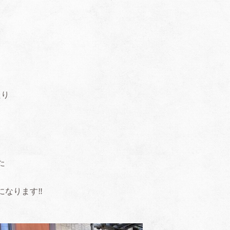
たり
た
なります‼️