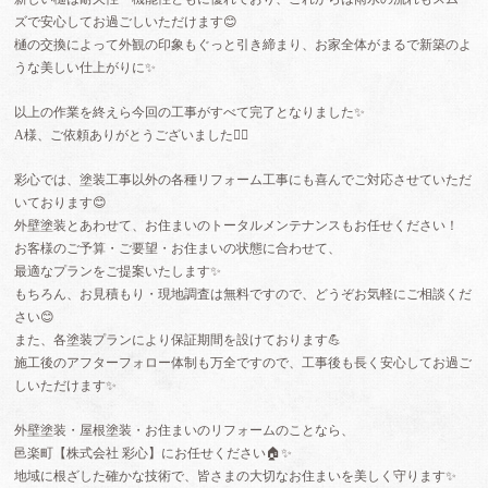
ズで安心してお過ごしいただけます😊
樋の交換によって外観の印象もぐっと引き締まり、お家全体がまるで新築のよ
うな美しい仕上がりに✨
以上の作業を終えら今回の工事がすべて完了となりました✨️
A様、ご依頼ありがとうございました🙇‍♂️
彩心では、塗装工事以外の各種リフォーム工事にも喜んでご対応させていただ
いております😊
外壁塗装とあわせて、お住まいのトータルメンテナンスもお任せください！
お客様のご予算・ご要望・お住まいの状態に合わせて、
最適なプランをご提案いたします✨
もちろん、お見積もり・現地調査は無料ですので、どうぞお気軽にご相談くだ
さい😊
また、各塗装プランにより保証期間を設けております💪
施工後のアフターフォロー体制も万全ですので、工事後も長く安心してお過ご
しいただけます✨️
外壁塗装・屋根塗装・お住まいのリフォームのことなら、
邑楽町【株式会社 彩心】にお任せください🏠✨
地域に根ざした確かな技術で、皆さまの大切なお住まいを美しく守ります✨️