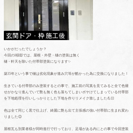
いかがだったでしょうか？
今回のI様邸では、屋根・外壁・樋の塗装は無く
樋・軒天を除いた付帯部塗装になります✨
築35年という事で樋は劣化現象が進み穴等が酷かった為に交換になりました！
生きている付帯部のみ塗装するとの事で、施工前の写真を見てみると全て色褪
せがかなり進んでいて艶も無く色も落ちてしまいボヤけてしまっている付帯部
を下地処理を行いしっかりとした下地を作りリメイク致しました💪🏻
色は全て同じく黒で仕上げ、綺麗に艶も出て主張感の強い付帯部に生まれ変わ
りました😊
屋根瓦も別業者様が同時進行で行っており、足場がある内にとの事で今回塗装