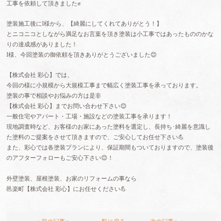
工事を依頼して頂きました✊
塗装施工後にI様から、【綺麗にしてくれてありがとう！】
とニコニコとしながら満足なお言葉を頂き塗装は小工事ではあったもののかな
りの達成感がありました！
I様、今回塗装の御依頼を頂きありがとうございました😊
【株式会社 彩心】では、
今回の様に小規模から大規模工事まで幅広く塗装工事を承っております。
塗装の事で相談やお悩みの方は是非
【株式会社 彩心】までお問い合わせ下さい😊
一般住宅やアパート・工場・施設などの塗装工事を承ります！
現地調査時など、お客様のお家にあった塗料を選定し、長持ち･綺麗を意識し
た塗料のご提案をさせて頂きますので、ご安心してお任せ下さい💪
また、彩心では各塗装プランにより、保証期間もついておりますので、塗装後
のアフターフォローもご安心下さい😊！
外壁塗装、屋根塗装、お家のリフォームの事なら
邑楽町【株式会社 彩心】にお任せください💪