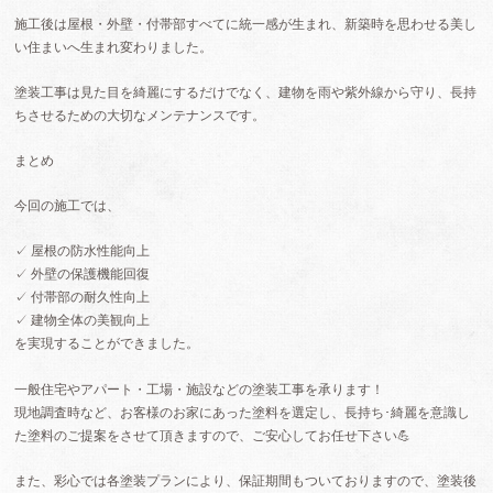
施工後は屋根・外壁・付帯部すべてに統一感が生まれ、新築時を思わせる美し
い住まいへ生まれ変わりました。
塗装工事は見た目を綺麗にするだけでなく、建物を雨や紫外線から守り、長持
ちさせるための大切なメンテナンスです。
まとめ
今回の施工では、
✓ 屋根の防水性能向上
✓ 外壁の保護機能回復
✓ 付帯部の耐久性向上
✓ 建物全体の美観向上
を実現することができました。
一般住宅やアパート・工場・施設などの塗装工事を承ります！
現地調査時など、お客様のお家にあった塗料を選定し、長持ち･綺麗を意識し
た塗料のご提案をさせて頂きますので、ご安心してお任せ下さい💪
また、彩心では各塗装プランにより、保証期間もついておりますので、塗装後