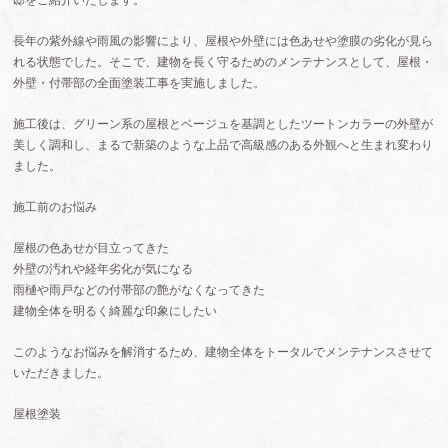
長年の紫外線や雨風の影響により、屋根や外壁には色あせや塗膜の劣化が見ら
れる状態でした。そこで、建物を長く守るためのメンテナンスとして、屋根・
外壁・付帯部の全面塗装工事を実施しました。
施工後は、グリーン系の屋根とベージュを基調としたツートンカラーの外壁が
美しく調和し、まるで新築のような上品で高級感のある外観へと生まれ変わり
ました。
施工前のお悩み
屋根の色あせが目立ってきた
外壁の汚れや経年劣化が気になる
雨樋や雨戸などの付帯部の艶がなくなってきた
建物全体を明るく綺麗な印象にしたい
このようなお悩みを解消するため、建物全体をトータルでメンテナンスさせて
いただきました。
屋根塗装