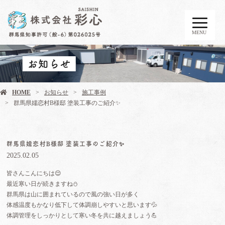
MENU
お知らせ
HOME
お知らせ
施工事例
群馬県嬬恋村B様邸 塗装工事のご紹介✨
群馬県嬬恋村B様邸 塗装工事のご紹介✨
2025.02.05
皆さんこんにちは😌
最近寒い日が続きますね⛄️
群馬県は山に囲まれているので風の強い日が多く
体感温度もかなり低下して体調崩しやすいと思います💦
体調管理をしっかりとして寒い冬を共に越えましょう💪