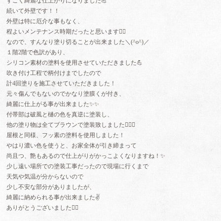
すごく綺麗な仕上がりになりました💪
続いて外壁です！！
外壁は特に厄介な事もなく、
程よいメンテナンス時期だったと思います🙇‍♂️
なので、すんなり塗り切ることが出来ました＼(^o^)／
１階2階で色訳があり、
シリコン素材の塗料を使用させていただきました💪
吹き付け工程で柄付けまでしたので
計4回塗りを施工させていただきました！
元々傷んでもないのでかなり塗膜くが付き、
綺麗に仕上がる事が出来ました✨✨
付帯部は破風と樋の色を真逆に塗装し、
他の塗り物は全てブラウンで塗装致しました🙆🏻‍♀️
屋根と同様、フッ素の塗料を使用しました！
やはり濃い色を使うと、お家全体が引き締まって
尚且つ、艶もあるので仕上がりがかっこよくなりますね！✨
少し遠い場所での塗装工事だったので現場に行くまで
天気や気温が分からないので
少し不安な部分がありましたが、
綺麗に納められる事が出来ました✌️
ありがとうございました🙇‍♂️