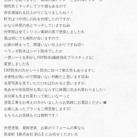
相性良くマッチしてツヤ感もあるので
存在感溢れる仕上がりになりましたね！！
軒天はつや消しの白を仕様したのですが、
かなり外壁の色とマッチしていますね👍
付帯部は全てシリコン素材の黒で塗装しました💪
黒は何にでも相性が合いますので、
お家が締まって、間違いない仕上がりですね😌✨
ベランダ防水はシート防水でしたが
一度シートを剥がしFRP防水(繊維強化プラスチック)に
変更しました💪
FRP防水の方がシート防水に比べて耐久性もありますし
水密性が高いので間違いない判断だと思います😊👍
全景写真を見ていただければわかると思いますが、
色あせや劣化部分も気にならずに綺麗に生まれ変わりました✨
自分家も生まれ変わって欲しいなーっと
塗装工事をお考えの方がいましたらお気軽にお電話ください☎
お家にあったプランをご用意致します🙇‍♀️
もちろんお見積もりは無料です！
外壁塗装、屋根塗装、お家のリフォームの事なら
邑楽町【株式会社 彩心】にお任せください💪