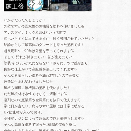
いかがだったでしょうか！
外壁ですが今回水性の無機質な塗料を使いました💪
アレスダイナミックMUKIという名前で
調べたらすぐに出てきますが、軽く説明させていただくと
結論からして最高位のグレードを持った塗料です！
超長期耐久で20年は外壁を守ってくれます🤔
そして､汚れが付きにくい！苔が生えにくい！
塗装時に匂いが気にならない！さらに、ツヤ感があり、
良好な仕上がりで高級感を演出してくれます✨
そんな素晴らしい塗料を2回塗布したので完璧な
外壁に生まれ変わりました😌✨
屋根も同様に無機質の塗料を使いました！
ただ屋根材は水性ではなく、溶剤です🤔
溶剤なので窯業系や金属系にも抜群で使えます💪
常に日が当たり、痛みやすい屋根には非常に助かる
UV防止材が入っており､
高性能レジンによって超光沢で艶も長持ちします✨
そんな高級な塗料で塗ったT様邸の屋根と壁は
色合いもありますが、屋根の濃いグレーと壁の薄いグレーが