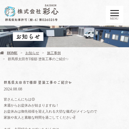
MENU
お知らせ
HOME
お知らせ
施工事例
群馬県太田市T様邸 塗装工事のご紹介✨️
群馬県太田市T様邸 塗装工事のご紹介✨️
2024.08.08
皆さんこんにちは😌
来週からお盆休みが始まりますね！
お盆休みは御先祖様を迎え入れる大切な儀式がメインなので
家族や友人と素敵な時間を過ごしてください✌️