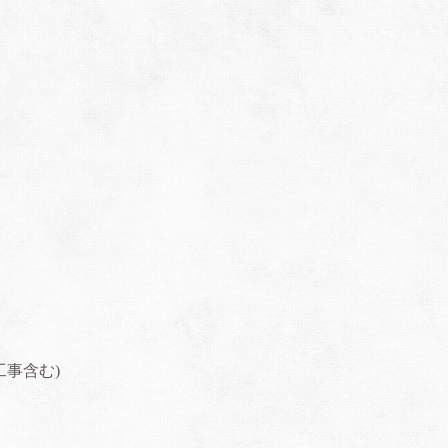
工事含む
)