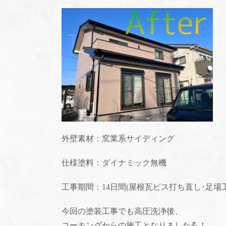
外壁素材：窯業系サイディング
仕様塗料：ダイナミック無機
工事期間：
14
日間
(
屋根瓦ビス打ち直し･足場
今回の塗装工事でも高圧洗浄後、
コーキングからの施工となりました
💪
！