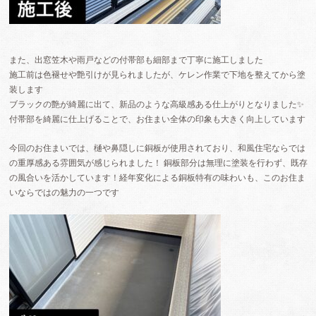
また、出窓笠木や雨戸などの付帯部も細部まで丁寧に施工しました
施工前は色褪せや艶引けが見られましたが、ケレン作業で下地を整えてから塗
装します
ブラックの艶が綺麗に出て、新品のような高級感ある仕上がりとなりました✨
付帯部を綺麗に仕上げることで、お住まい全体の印象も大きく向上しています
今回のお住まいでは、樋や鼻隠しに銅板が使用されており、和風住宅ならでは
の重厚感ある雰囲気が感じられました！ 銅板部分は無理に塗装を行わず、既存
の風合いを活かしています！経年変化による銅板特有の味わいも、このお住ま
いならではの魅力の一つです