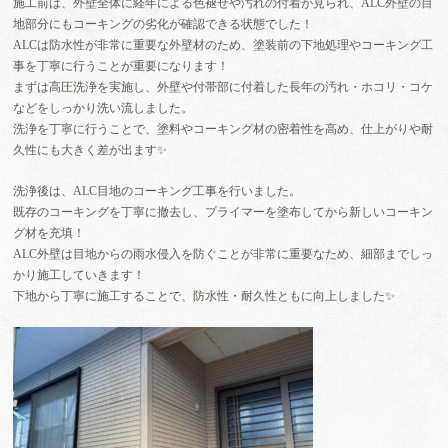
施工前は、外壁全体に経年による色褪せや汚れの付着が見られ、ALC外壁の目
地部分にもコーキングの劣化が確認できる状態でした！
ALCは防水性が非常に重要な外壁材のため、塗装前の下地処理やコーキング工
事を丁寧に行うことが重要になります！
まずは高圧洗浄を実施し、外壁や付帯部に付着した長年の汚れ・ホコリ・コケ
などをしっかり洗い流しました。
洗浄を丁寧に行うことで、塗料やコーキング材の密着性を高め、仕上がりや耐
久性にも大きく差が出ます✨
洗浄後は、ALC目地のコーキング工事を行いました。
既存のコーキングを丁寧に撤去し、プライマーを塗布してから新しいコーキン
グ材を充填！
ALC外壁は目地からの雨水侵入を防ぐことが非常に重要なため、細部までしっ
かり施工していきます！
下地から丁寧に施工することで、防水性・耐久性ともに向上しました✨