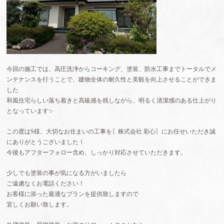
今回の施工では、高圧洗浄からコーキング、塗装、防水工事までトータルでメ
ンテナンスを行うことで、建物全体の耐久性と美観を向上させることができま
した
和風住宅らしい落ち着きと高級感を残しながら、明るく清潔感のある仕上がり
となっています✨
この度はS様、大切なお住まいの工事を〖株式会社 彩心〗にお任せいただき誠
にありがとうございました！
今後もアフターフォロー含め、しっかり対応させていただきます。
少しでも塗装の事が気になる方がいましたら
ご遠慮なくお電話ください！
お客様に添った最適なプランを提供致しますので
宜しくお願い致します。