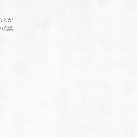
などが
の充填、