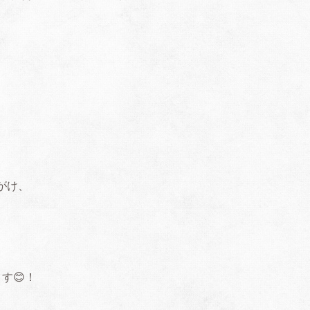
、
がけ、
す😊！