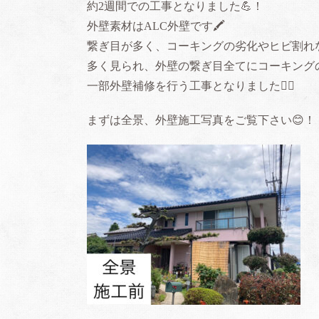
約2週間での工事となりました💪！
外壁素材はALC外壁です🖍
繋ぎ目が多く、コーキングの劣化やヒビ割れ
多く見られ、外壁の繋ぎ目全てにコーキング
一部外壁補修を行う工事となりました🙇‍♂️
まずは全景、外壁施工写真をご覧下さい😊！