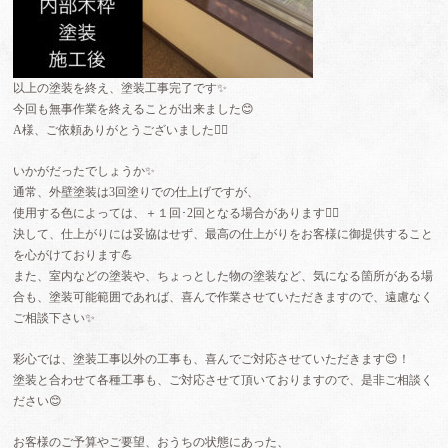
以上の塗装を終え、塗装工事完了です✨
今回も無事作業を終えることが出来ました😊
A様、ご依頼ありがとうございました🙇‍♂️
いかがだったでしょうか✨
通常、外壁塗装は3回塗りでの仕上げですが、
使用する色によっては、＋１回･2回となる場合があります🙇‍♂️
決して、仕上がりには妥協はせず、最高の仕上がりをお客様に御提供すること
を心がけております💪
また、室内などの塗装や、ちょっとした物の塗装など、気になる箇所がある場
合も、塗装可能範囲であれば、喜んで作業させていただきますので、遠慮なく
ご相談下さい✨
彩心では、塗装工事以外の工事も、喜んでご対応させていただきます
😊
！
塗装と合わせて各種工事も、ご対応させて頂いておりますので、是非ご相談く
ださい
😊
お客様のご予算やご要望、おうちの状態にあった、