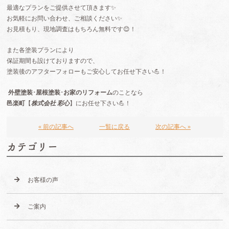
最適なプランをご提供させて頂きます✨
お気軽にお問い合わせ、ご相談ください
✨️
お見積もり、現地調査はもちろん無料です😊！
また各塗装プランにより
保証期間も設けておりますので、
塗装後のアフターフォローもご安心してお任せ下さい
💪！
外壁塗装
･
屋根塗装
･
お家のリフォーム
のことなら
邑楽町
【
株式会社
彩心
】
にお任せ下さい
💪
！
« 前の記事へ
一覧に戻る
次の記事へ »
カテゴリー
お客様の声
ご案内