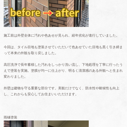
施工前は外壁全体に汚れや色あせが見られ、経年劣化が進行していました。
今回は、タイル目地も塗装させていただいて色あせていた目地も黒く引き締ま
って本来の外観を取り戻しました。
高圧洗浄で長年蓄積した汚れをしっかり洗い流し、下地処理を丁寧に行ったう
えで塗装を実施。塗膜が均一に仕上がり、明るく清潔感のある外観へと生まれ
変わりました。
外壁は建物を守る重要な部分です。美観だけでなく、防水性や耐候性も向上
し、これからも安心してお住まいいただけます。
雨樋塗装