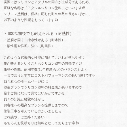
実際にはシリコンとアクリルの両方が主成分であるため、
正確な名称は「アクシルシリコン塗料」といいます😳
シリコン塗料は、価格に応じた耐久年数の長さのほかに、
以下のような性能をもっています👍
・600℃
前後でも耐えられる（耐熱性）
・塗膜が固く、撥水性がある（耐水性）
・酸性雨や強風に強い（耐候性）
このような代表的な性能に加えて、汚れが落ちやすく
艶が映えるということもシリコン塗料の特徴です😌
価格や性能、耐用年数
(15
年程度
)
などのバランスもよく
一言で言うと非常にコストパフォーマンスの良い塗料です✨
我々彩心のホームページには
塗装プランでシリコン塗料の料金表がありますので
是非ご覧になって見てはいかがですか💪
我々の知識と経験を活かし
お客様への最高なプランを提供しますので
塗装工事を考えている方がいましたら
ご相談や、ご連絡ください🙇‍♂️
もちろんお見積もりは無料となっております😁👍